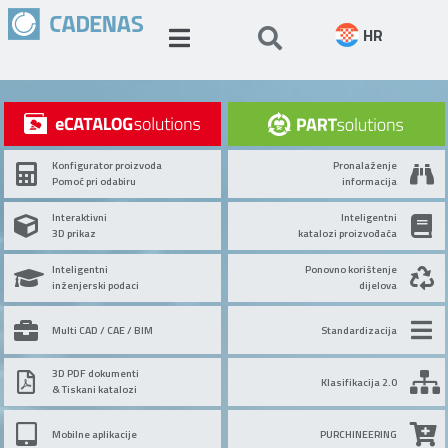
HR
Konfigurator proizvoda
Pronalaženje
Pomoć pri odabiru
informacija
Interaktivni
Inteligentni
3D prikaz
katalozi proizvođača
Inteligentni
Ponovno korištenje
inženjerski podaci
dijelova
Multi CAD / CAE / BIM
Standardizacija
3D PDF dokumenti
Klasifikacija 2.0
& Tiskani katalozi
Mobilne aplikacije
PURCHINEERING