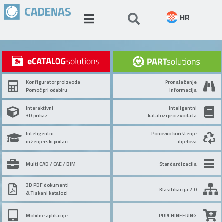
HR
Konfigurator proizvoda
Pronalaženje
Pomoć pri odabiru
informacija
Interaktivni
Inteligentni
3D prikaz
katalozi proizvođača
Inteligentni
Ponovno korištenje
inženjerski podaci
dijelova
Multi CAD / CAE / BIM
Standardizacija
3D PDF dokumenti
Klasifikacija 2.0
& Tiskani katalozi
Mobilne aplikacije
PURCHINEERING