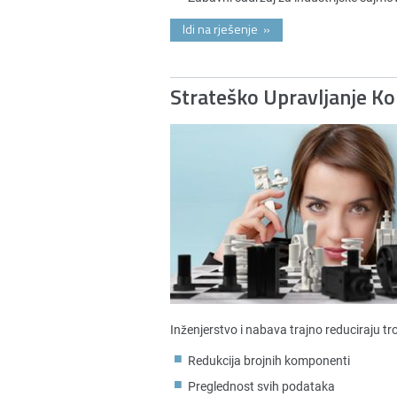
Idi na rješenje
»
Strateško Upravljanje 
Inženjerstvo i nabava trajno reduciraju t
Redukcija brojnih komponenti
Preglednost svih podataka