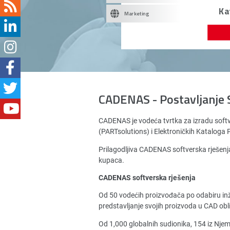
Ka
Marketing
CADENAS - Postavljanje 
CADENAS je vodeća tvrtka za izradu soft
(PARTsolutions) i Elektroničkih Katalog
Prilagodljiva CADENAS softverska rješenja
kupaca.
CADENAS softverska rješenja
Od 50 vodećih proizvođača po odabiru in
predstavljanje svojih proizvoda u CAD obl
Od 1,000 globalnih sudionika, 154 iz Nj