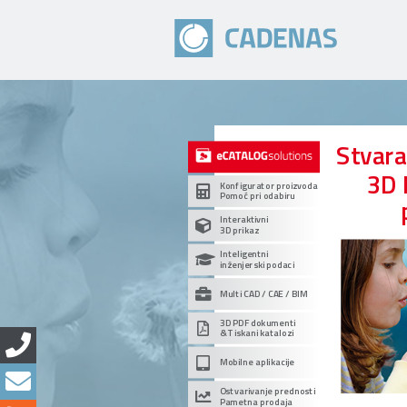
Stvar
3D 
Konfigurator proizvoda
Pomoć pri odabiru
Interaktivni
3D prikaz
Inteligentni
inženjerski podaci
Multi CAD / CAE / BIM
3D PDF dokumenti
& Tiskani katalozi
Mobilne aplikacije
Ostvarivanje prednosti
Pametna prodaja