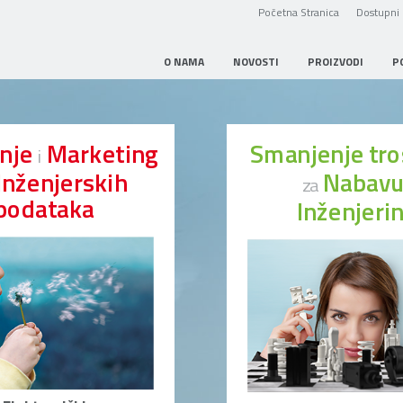
Početna Stranica
Dostupni 
O NAMA
NOVOSTI
PROIZVODI
P
anje
Marketing
Smanjenje tr
i
Inženjerskih
Nabav
za
podataka
Inženjeri