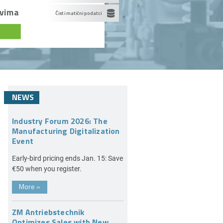
ovima
Čisti matični podatci
NEWS
Industry Forum 2026: The
Manufacturing Digitalization
Event
Early-bird pricing ends Jan. 15: Save
€50 when you register.
More
»
ZM Antriebstechnik
Optimizes Sales with New