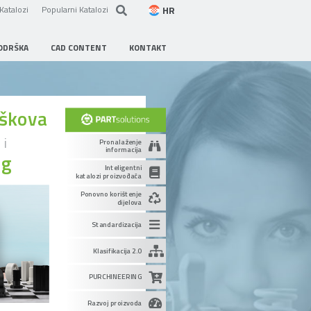
HR
Katalozi
Popularni Katalozi
ODRŠKA
CAD CONTENT
KONTAKT
oškova
u
i
Pronalaženje
informacija
ng
Inteligentni
katalozi proizvođača
Ponovno korištenje
dijelova
Standardizacija
Klasifikacija 2.0
PURCHINEERING
Razvoj proizvoda