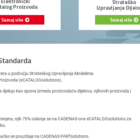
Elektronički
Strateško
talog Proizvoda
Upravljanje Dijel
Saznaj više
Saznaj više
Standarda
vera u području Strateškog Upravljanja Modelima
a Proizvoda (eCATALOGsolutions).
 djeluju kao spona između proizvođača dijelova, njihovih proizvoda i
ženjera, njih 70% oslanja se na CADENAS-ova eCATALOGsolutions za
iku.
emačke se pouzdaje na CADENAS PARTsolutions.