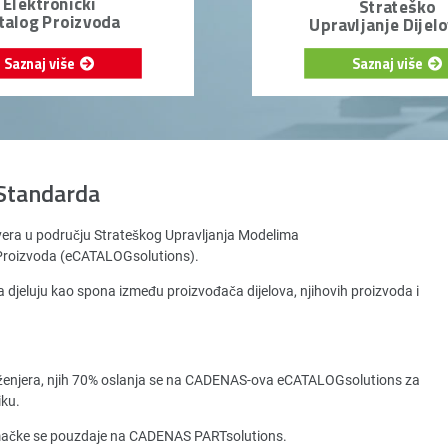
Elektronički
Strateško
talog Proizvoda
Upravljanje Dijel
Saznaj više
Saznaj više
Standarda
vera u području Strateškog Upravljanja Modelima
a Proizvoda (eCATALOGsolutions).
 djeluju kao spona između proizvođača dijelova, njihovih proizvoda i
ženjera, njih 70% oslanja se na CADENAS-ova eCATALOGsolutions za
iku.
emačke se pouzdaje na CADENAS PARTsolutions.