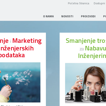
Početna Stranica
Dostupni 
O NAMA
NOVOSTI
PROIZVODI
P
anje
Marketing
Smanjenje tr
i
Inženjerskih
Nabav
za
podataka
Inženjeri