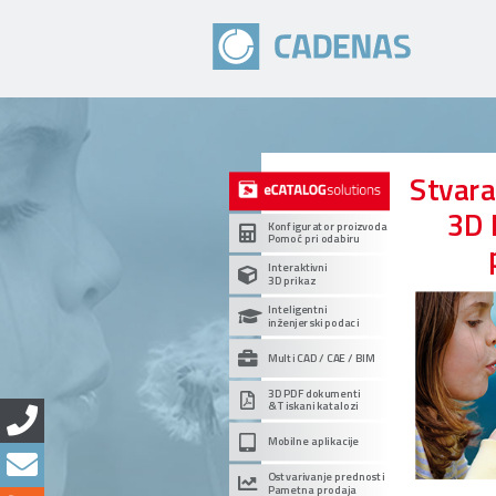
Stvar
3D 
Konfigurator proizvoda
Pomoć pri odabiru
Interaktivni
3D prikaz
Inteligentni
inženjerski podaci
Multi CAD / CAE / BIM
3D PDF dokumenti
& Tiskani katalozi
Mobilne aplikacije
Ostvarivanje prednosti
Pametna prodaja