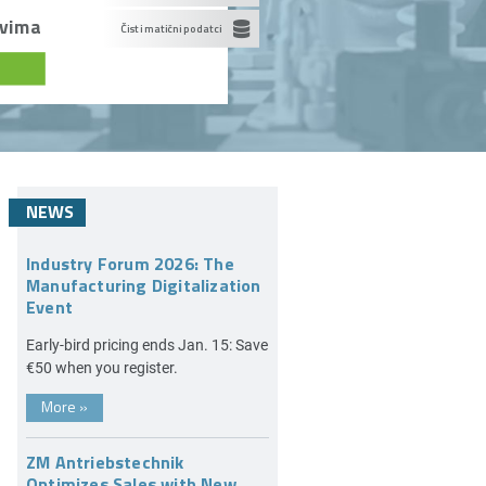
ovima
Čisti matični podatci
NEWS
Industry Forum 2026: The
Manufacturing Digitalization
Event
Early-bird pricing ends Jan. 15: Save
€50 when you register.
More
»
ZM Antriebstechnik
Optimizes Sales with New