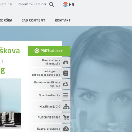
HR
Katalozi
Popularni Katalozi
ODRŠKA
CAD CONTENT
KONTAKT
oškova
u
i
Pronalaženje
informacija
ng
Inteligentni
katalozi proizvođača
Ponovno korištenje
dijelova
Standardizacija
Klasifikacija 2.0
PURCHINEERING
Razvoj proizvoda