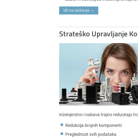
Idi na rješenje
»
Strateško Upravljanje 
Inženjerstvo i nabava trajno reduciraju t
Redukcija brojnih komponenti
Preglednost svih podataka