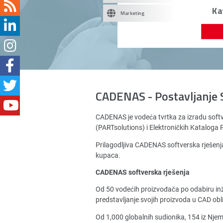
Ka
Marketing
CADENAS - Postavljanje 
CADENAS je vodeća tvrtka za izradu soft
(PARTsolutions) i Elektroničkih Katalog
Prilagodljiva CADENAS softverska rješenja
kupaca.
CADENAS softverska rješenja
Od 50 vodećih proizvođača po odabiru in
predstavljanje svojih proizvoda u CAD obl
Od 1,000 globalnih sudionika, 154 iz Nj