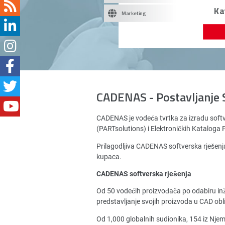
Ka
Marketing
CADENAS - Postavljanje 
CADENAS je vodeća tvrtka za izradu soft
(PARTsolutions) i Elektroničkih Katalog
Prilagodljiva CADENAS softverska rješenja
kupaca.
CADENAS softverska rješenja
Od 50 vodećih proizvođača po odabiru in
predstavljanje svojih proizvoda u CAD obl
Od 1,000 globalnih sudionika, 154 iz Nj