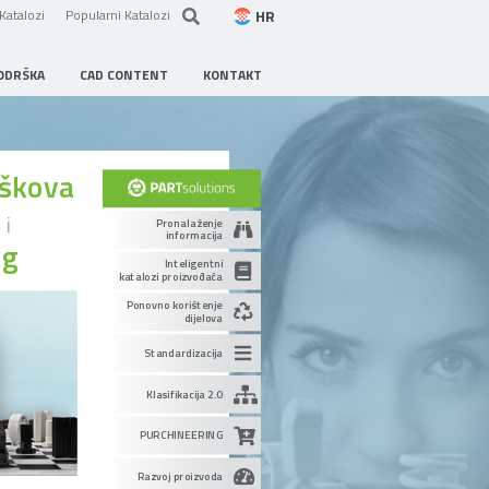
HR
Katalozi
Popularni Katalozi
ODRŠKA
CAD CONTENT
KONTAKT
oškova
u
i
Pronalaženje
informacija
ng
Inteligentni
katalozi proizvođača
Ponovno korištenje
dijelova
Standardizacija
Klasifikacija 2.0
PURCHINEERING
Razvoj proizvoda