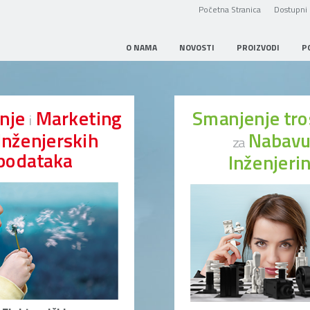
Početna Stranica
Dostupni 
O NAMA
NOVOSTI
PROIZVODI
P
anje
Marketing
Smanjenje tr
i
Inženjerskih
Nabav
za
podataka
Inženjeri