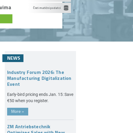
ovima
Čisti matični podatci
NEWS
Industry Forum 2026: The
Manufacturing Digitalization
Event
Early-bird pricing ends Jan. 15: Save
€50 when you register.
More
»
ZM Antriebstechnik
Optimizes Sales with New