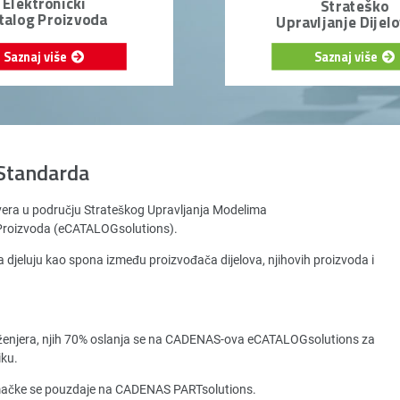
Elektronički
Strateško
talog Proizvoda
Upravljanje Dijel
Saznaj više
Saznaj više
Standarda
vera u području Strateškog Upravljanja Modelima
a Proizvoda (eCATALOGsolutions).
 djeluju kao spona između proizvođača dijelova, njihovih proizvoda i
ženjera, njih 70% oslanja se na CADENAS-ova eCATALOGsolutions za
iku.
emačke se pouzdaje na CADENAS PARTsolutions.