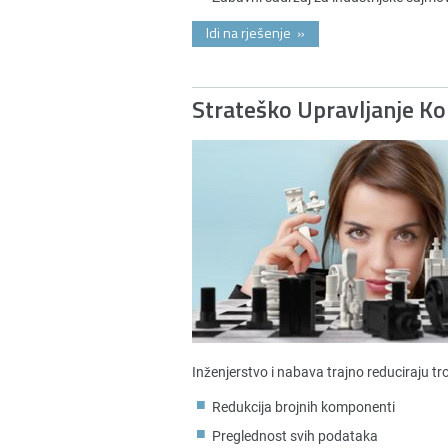
Idi na rješenje
»
Strateško Upravljanje 
Inženjerstvo i nabava trajno reduciraju t
Redukcija brojnih komponenti
Preglednost svih podataka