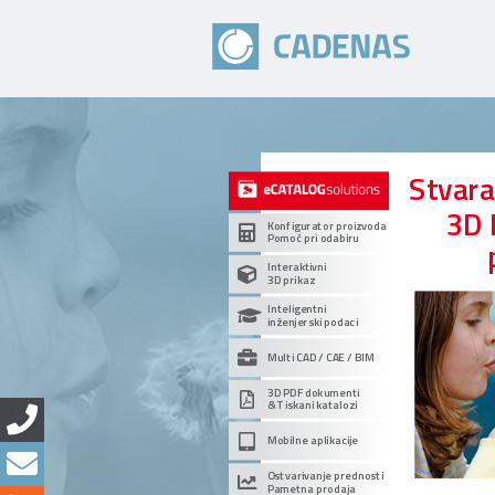
Stvar
3D 
Konfigurator proizvoda
Pomoć pri odabiru
Interaktivni
3D prikaz
Inteligentni
inženjerski podaci
Multi CAD / CAE / BIM
3D PDF dokumenti
& Tiskani katalozi
Mobilne aplikacije
Ostvarivanje prednosti
Pametna prodaja