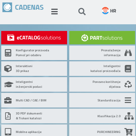
HR
Konfigurator proizvoda
Pronalaženje
Pomoć pri odabiru
informacija
Interaktivni
Inteligentni
3D prikaz
katalozi proizvođača
Inteligentni
Ponovno korištenje
inženjerski podaci
dijelova
Multi CAD / CAE / BIM
Standardizacija
3D PDF dokumenti
Klasifikacija 2.0
& Tiskani katalozi
Mobilne aplikacije
PURCHINEERING