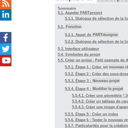
Sommaire
5.1. Appeler PARTproject
5.1.1. Dialogue de sélection de la li
5.2.
Fonction
5.2.1. Appel de
PARTdesigner
5.2.2. Dialogue de sélection de la li
5.3. Interface utilisateur
5.4. Symboles du projet
5.5. Créer un projet - Petit exemple de A
5.5.1. Étape 1 : Créer
un nouveau ré
5.5.2. Étape 2 : Créer des sous-doss
5.5.3. Étape 3 :
Nouveau projet
5.5.4. Étape 4 :
Modifier le projet
5.5.4.1. Créer une géométrie *.
5.5.4.2. Créer un tableau de cara
5.5.4.3. Créer une image d'aper
5.5.5. Étape 5 : Créer un index
5.5.6. Etape 6 : Tester le nouveau 
5.5.7. Particularités pour la créati