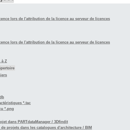
cence lors de l'attribution de la licence au serveur de licences
cence lors de l'attribution de la licence au serveur de licences
 à Z
pertoire
iers
3db
ctéristiques *.tac
çu *.png
projet dans PARTdataManager / 3Dfindit
on de projets dans les catalogues d'architecture / BIM