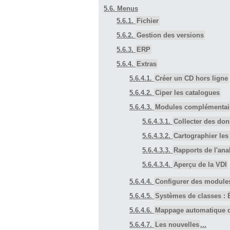
5.6. Menus
5.6.1.
Fichier
5.6.2.
Gestion des versions
5.6.3.
ERP
5.6.4.
Extras
5.6.4.1.
Créer un CD hors ligne
5.6.4.2.
Ciper les catalogues
5.6.4.3.
Modules complémentai
5.6.4.3.1.
Collecter des don
5.6.4.3.2.
Cartographier les
5.6.4.3.3.
Rapports de l'ana
5.6.4.3.4.
Aperçu de la VDI
5.6.4.4.
Configurer des module
5.6.4.5.
Systèmes de classes : É
5.6.4.6.
Mappage automatique de
5.6.4.7.
Les nouvelles
...