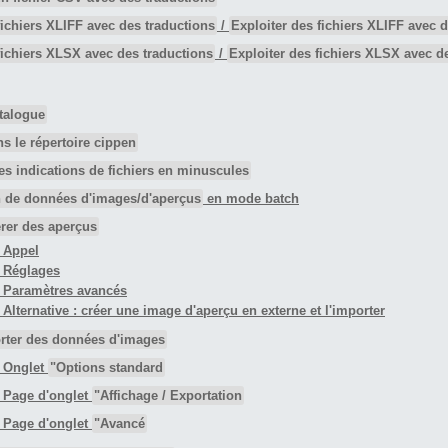
fichiers XLIFF avec des traductions
/
Exploiter des fichiers XLIFF avec 
fichiers XLSX avec des traductions
/
Exploiter des fichiers XLSX avec d
atalogue
ns le répertoire cippen
les indications de fichiers en minuscules
 de données d'images/d'aperçus
en mode batch
rer des aperçus
. Appel
. Réglages
3. Paramètres avancés
. Alternative : créer une image d'aperçu en externe et l'importer
rter des données d'images
. Onglet
"Options standard
2. Page d'onglet
"Affichage / Exportation
3. Page d'onglet
"Avancé