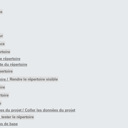
re
ur
nce
rtoire
e répertoire
ate du répertoire
ertoire
oire /
Rendre le répertoire visible
ire
toire
e
ées du projet / Coller les données du projet
/
tester le répertoire
ons de base