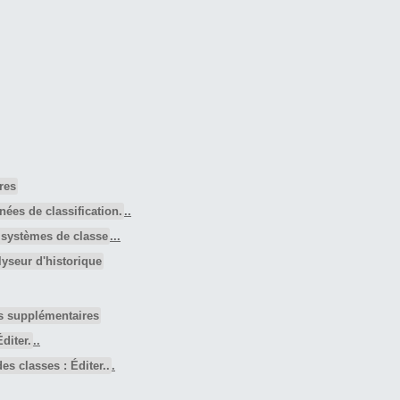
res
nées de classification.
..
 systèmes de classe
...
lyseur d'historique
s supplémentaires
diter.
..
s classes : Éditer..
.