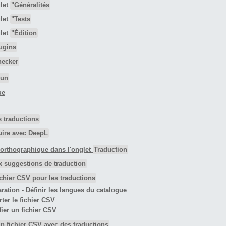
glet
"Généralités
glet
"Tests
glet
"Édition
ugins
ecker
Run
ue
s traductions
uire avec DeepL
r orthographique dans l'onglet
Traduction
x suggestions de traduction
ichier CSV pour les traductions
aration - Définir les langues du catalogue
rter le fichier CSV
fier un fichier CSV
un fichier CSV avec des traductions