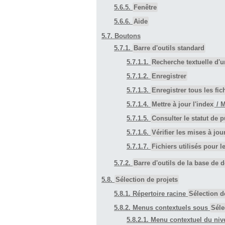
5.6.5.
Fenêtre
5.6.6.
Aide
5.7. Boutons
5.7.1.
Barre d'outils standard
5.7.1.1.
Recherche textuelle d'u
5.7.1.2.
Enregistrer
5.7.1.3.
Enregistrer tous les fic
5.7.1.4.
Mettre à jour l'index
/ M
5.7.1.5.
Consulter le statut de p
5.7.1.6.
Vérifier les mises à jou
5.7.1.7.
Fichiers utilisés pour l
5.7.2.
Barre d'outils de la base de 
5.8.
Sélection de projets
5.8.1. Répertoire racine
Sélection d
5.8.2. Menus contextuels sous
Séle
5.8.2.1. Menu contextuel du niv