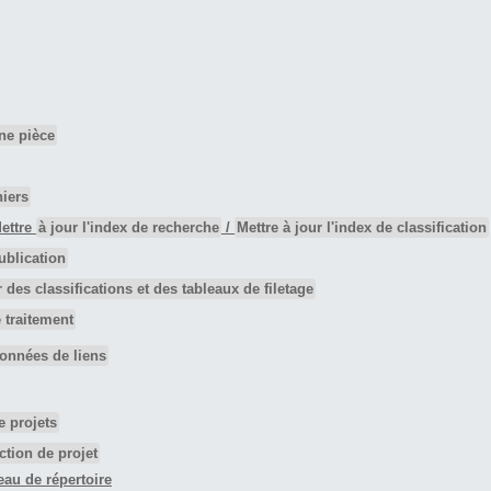
ne pièce
hiers
ettre
à jour l'index de recherche
/
Mettre à jour l'index de classification
ublication
r des classifications et des tableaux de filetage
e traitement
données de liens
e projets
ction de projet
eau de répertoire