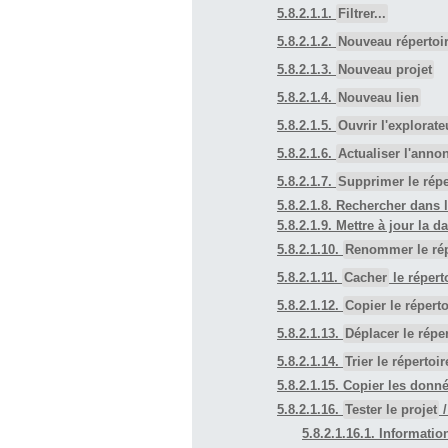
5.8.2.1.1.
Filtrer...
5.8.2.1.2.
Nouveau répertoi
5.8.2.1.3.
Nouveau projet
5.8.2.1.4.
Nouveau lien
5.8.2.1.5.
Ouvrir l'explorate
5.8.2.1.6.
Actualiser l'anno
5.8.2.1.7.
Supprimer le répe
5.8.2.1.8. Rechercher dans l
5.8.2.1.9. Mettre à jour la d
5.8.2.1.10.
Renommer le rép
5.8.2.1.11.
Cacher
le répert
5.8.2.1.12.
Copier le réperto
5.8.2.1.13.
Déplacer le réper
5.8.2.1.14.
Trier le répertoir
5.8.2.1.15. Copier les donn
5.8.2.1.16.
Tester le projet
5.8.2.1.16.1. Informati