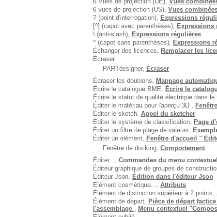
6 Vues de projection (UE),
Vues combiné
6 vues de projection (US),
Vues combinée
? (point d'interrogation),
Expressions réguli
[^] (capot avec parenthèses),
Expressions 
\ (anti-slash),
Expressions régulières
^ (capot sans parenthèses),
Expressions ré
Échanger des licences,
Remplacer les lice
Écraser
PARTdesigner,
Écraser
Écraser les doublons,
Mappage automatique
Écrire le catalogue BME,
Écrire le catalo
Écrire le statut de qualité électrique dans le 
Éditer le matériau pour l'aperçu 3D ,
Fenêtre
Éditer le sketch,
Appel du sketcher
Éditer le système de classification,
Page d'
Éditer un filtre de plage de valeurs,
Exemple
Éditer un élément,
Fenêtre d'accueil " Edit
Fenêtre de docking,
Comportement
Éditer...,
Commandes du menu contextue
Éditeur graphique de groupes de constructi
Éditeur Json,
Édition dans l'éditeur Json
Élément cosmétique...,
Attributs
Élément de distinction supérieur à 2 points,
Élément de départ,
Pièce de départ factic
l'assemblage
,
Menu contextuel "Composan
Élément publié