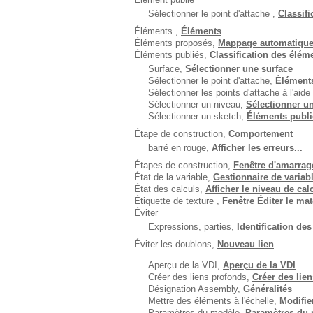
Sélectionner le point d'attache ,
Classif
Éléments ,
Éléments
Éléments proposés,
Mappage automatique
Éléments publiés,
Classification des élém
Surface,
Sélectionner une surface
Sélectionner le point d'attache,
Éléments
Sélectionner les points d'attache à l'aide
Sélectionner un niveau,
Sélectionner u
Sélectionner un sketch,
Éléments publi
Étape de construction,
Comportement
barré en rouge,
Afficher les erreurs...
Étapes de construction,
Fenêtre d'amarrag
État de la variable,
Gestionnaire de variabl
État des calculs,
Afficher le niveau de cal
Étiquette de texture ,
Fenêtre Éditer le ma
Éviter
Expressions, parties,
Identification des
Éviter les doublons,
Nouveau lien
Aperçu de la VDI,
Aperçu de la VDI
Créer des liens profonds,
Créer des lie
Désignation Assembly,
Généralités
Mettre des éléments à l'échelle,
Modifie
Paramètres du modèle,
Paramètres du