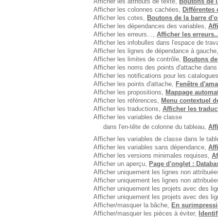
Afficher les attributs de texte,
Boutons de la
Afficher les colonnes cachées,
Différentes
Afficher les cotes,
Boutons de la barre d'o
Afficher les dépendances des variables,
Aff
Afficher les erreurs...,
Afficher les erreurs..
Afficher les infobulles dans l'espace de trav
Afficher les lignes de dépendance à gauche
Afficher les limites de contrôle,
Boutons de 
Afficher les noms des points d'attache dans 
Afficher les notifications pour les catalogue
Afficher les points d'attache,
Fenêtre d'ama
Afficher les propositions,
Mappage automat
Afficher les références,
Menu contextuel d
Afficher les traductions,
Afficher les tradu
Afficher les variables de classe
dans l'en-tête de colonne du tableau,
Aff
Afficher les variables de classe dans le tab
Afficher les variables sans dépendance,
Aff
Afficher les versions minimales requises,
Af
Afficher un aperçu,
Page d'onglet : Databa
Afficher uniquement les lignes non attribuées
Afficher uniquement les lignes non attribuée
Afficher uniquement les projets avec des li
Afficher uniquement les projets avec des li
Afficher/masquer la bâche,
En surimpress
Afficher/masquer les pièces à éviter,
Identi