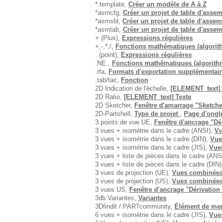
*.template,
Créer un modèle de A à Z
*asmcfg,
Créer un projet de table d'asse
*asmsbl,
Créer un projet de table d'asse
*asmtab,
Créer un projet de table d'asse
+ (Plus),
Expressions régulières
+,-,*,/,
Fonctions mathématiques (algorith
. (point),
Expressions régulières
.NE.,
Fonctions mathématiques (algorithm
.rfa,
Formats d'exportation supplémentai
.tab/tac,
Fonction
2D Indication de l'échelle,
[ELEMENT_text] 
2D Ratio,
[ELEMENT_text] Texte
2D Sketcher,
Fenêtre d'amarrage "Sketche
2D-Partshell,
Type de projet
,
Page d'ongle
3 points de vue UE,
Fenêtre d'ancrage "Dé
3 vues + isométrie dans le cadre (ANSI),
V
3 vues + isométrie dans le cadre (DIN),
Vue
3 vues + isométrie dans le cadre (JIS),
Vue
3 vues + liste de pièces dans le cadre (ANS
3 vues + liste de pièces dans le cadre (DIN
3 vues de projection (UE),
Vues combinée
3 vues de projection (US),
Vues combinée
3 vues US,
Fenêtre d'ancrage "Dérivation
3db Variantes,
Variantes
3Dfindit / PARTcommunity,
Élément de men
6 vues + isométrie dans le cadre (JIS),
Vue