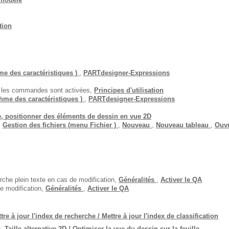
tion
e des caractéristiques )
,
PARTdesigner-Expressions
e les commandes sont activées,
Principes d'utilisation
hme des caractéristiques )
,
PARTdesigner-Expressions
le, positionner des éléments de dessin en vue 2D
,
Gestion des fichiers (menu Fichier )
,
Nouveau
,
Nouveau tableau
,
Ouvr
rche plein texte en cas de modification,
Généralités
,
Activer le QA
e modification,
Généralités
,
Activer le QA
ttre à jour l'index de recherche / Mettre à jour l'index de classification
e,
Taille alternative 2D / Optimiser la vue du dessin sur la feuille