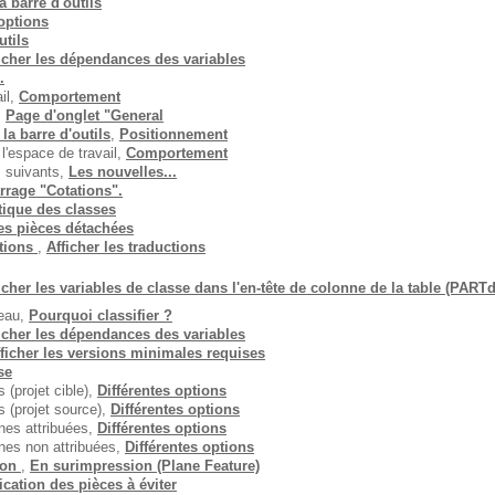
 barre d'outils
 options
utils
icher les dépendances des variables
.
ail,
Comportement
,
Page d'onglet "General
la barre d'outils
,
Positionnement
l'espace de travail,
Comportement
s suivants,
Les nouvelles...
rrage "Cotations".
ique des classes
es pièces détachées
ctions
,
Afficher les traductions
icher les variables de classe dans l'en-tête de colonne de la table (PAR
leau,
Pourquoi classifier ?
icher les dépendances des variables
ficher les versions minimales requises
se
 (projet cible),
Différentes options
s (projet source),
Différentes options
gnes attribuées,
Différentes options
gnes non attribuées,
Différentes options
ion
,
En surimpression (Plane Feature)
fication des pièces à éviter