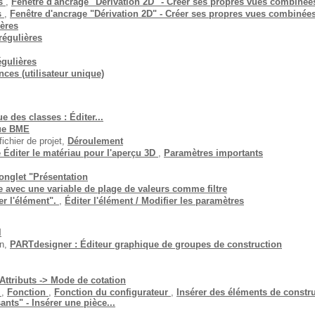
es
,
Fenêtre d'ancrage "Dérivation 2D" - Créer ses propres vues combinées
s
,
Fenêtre d'ancrage "Dérivation 2D" - Créer ses propres vues combinées
ères
régulières
gulières
nces (utilisateur unique)
 des classes : Éditer...
gue BME
fichier de projet,
Déroulement
 Éditer le matériau pour l'aperçu 3D
,
Paramètres importants
onglet "Présentation
 avec une variable de plage de valeurs comme filtre
er l'élément".
,
Éditer l'élément / Modifier les paramètres
l
on,
PARTdesigner : Éditeur graphique de groupes de construction
Attributs -> Mode de cotation
e
,
Fonction
,
Fonction du configurateur
,
Insérer des éléments de constr
ts" - Insérer une pièce...