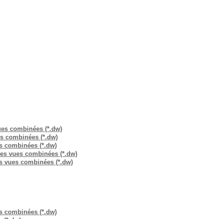
vues combinées (*.dw)
es combinées (*.dw)
es combinées (*.dw)
res vues combinées (*.dw)
es vues combinées (*.dw)
es combinées (*.dw)