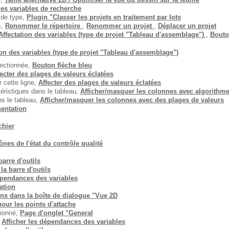
es variables de recherche
 de type,
Plugin "Classer les projets en traitement par lots
s,
Renommer le répertoire
,
Renommer un projet
,
Déplacer un projet
Affectation des variables (type de projet "Tableau d'assemblage")
,
Bouto
ion des variables (type de projet "Tableau d'assemblage")
électionnée,
Bouton flèche bleu
fecter des plages de valeurs éclatées
 cette ligne,
Affecter des plages de valeurs éclatées
éristiques dans le tableau,
Afficher/masquer les colonnes avec algorithme
ns le tableau,
Afficher/masquer les colonnes avec des plages de valeurs
sentation
ichier
ônes de l'état du contrôle qualité
arre d'outils
la barre d'outils
épendances des variables
sation
ns dans la boîte de dialogue "Vue 2D
our les points d'attache
tionné,
Page d'onglet "General
,
Afficher les dépendances des variables