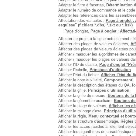
Adapter le filtre à facettes,
Détermination d
Adapter le numéro de commande et le code
Adapter les références dans les assemblée
Affectation des variables ,
Page à onglet : 
esquisse" (fichiers *.dbs, *.skt ou *.hsk)
Page d'onglet,
Page à onglet : Affectat
Affecter ce projet à la ligne actuellement s
Affecter des plages de valeurs éclatées,
Af
Affecter des plages de valeurs éclatées pour
Afficher / masquer les algorithmes de caract
Afficher / masquer les plages de valeurs da
Afficher l'ID de classe,
Page d'onglet "Pré
Afficher l'échelle,
Principes d'utilisation
Afficher l'état du fichier,
Afficher l'état du f
Afficher la cote auxiliaire,
Comportement
Afficher la description des étapes du QA,
Ic
Afficher la grille,
Principes d'utilisation
Afficher la grille de mesure,
Boutons de la b
Afficher la géométrie auxiliaire,
Boutons de 
Afficher la plage de valeurs,
Afficher les d
Afficher la rallonge d'axe,
Principes d'utili
Afficher la règle,
Menu contextuel et bouto
Afficher la structure d'assemblage,
Règles p
Afficher les accès rapides à l'élément sélec
Afficher les algorithmes de caractéristiques