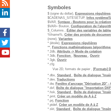
Symboles
$ (signe du dollar),
Expressions régulières
$CADENAS_SITESETUP,
Infos système/
$VAR,
Syntaxe - Boutons pour la création
$VAR= Bouton,
Configuration de l'algori
$_Columns.,
Éditer des variables de table
%fname%,
Créer des projets de documen
(none),
Variantes
* (étoile),
Expressions régulières
**,
Fonctions mathématiques (algorithme d
*.2db,
Attributs -> Mode de cotation
*.3db,
Fonction
,
Nouveau
,
Ouvrir
*.3gb,
Ouvrir
*.cfg
Vue 2D, formats de papier ,
[Formats] D
*.dbs,
Standard
,
Boîte de dialogue "Insére
*.dev,
Traductions
*.dw,
Fenêtre d'ancrage "Dérivation 2D" -
*.dxf,
Boîte de dialogue "Importation DXF"
*.hsk,
Standard
,
Boîte de dialogue "Insére
*.pmt,
Créer un modèle de A à Z
*.prj,
Fonction
*.ptdef,
Créer un modèle de A à Z
*.skt,
Standard
,
Boîte de dialogue "Insére