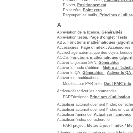
Pivoter,
Positionnement
Point zéro,
Point zéro
Regrouper les outils,
Principes d'utilisa
A
Abréviation de la licence,
Généralités
Abréviation tester,
Page d'onglet "Tests
ABS,
Fonctions mathématiques (algorithm
Accessoires,
Page d'index : Accessoires
Accrochage automatique des objets lorsqu
ACOS,
Fonctions mathématiques (algorit
Activer la gestion SVN,
Généralités
Activer le mode d'édition ,
Mettre à l'échel
Activer le QA,
Généralités
,
Activer le QA
Activer les modifications...
Modificateur PARTinfo,
Outil PARTinfo
Activer/désactiver les commandes
PARTdesigner,
Principes d'utilisation
Actualiser automatiquement l'index de reche
Actualiser automatiquement l'index en cas d
Actualiser l'annonce,
Actualiser l'annonce
Actualiser l'index de recherche
PARTproject,
Mettre à jour l'index / Me
Adapter la vue de la mise en plan à la feuill