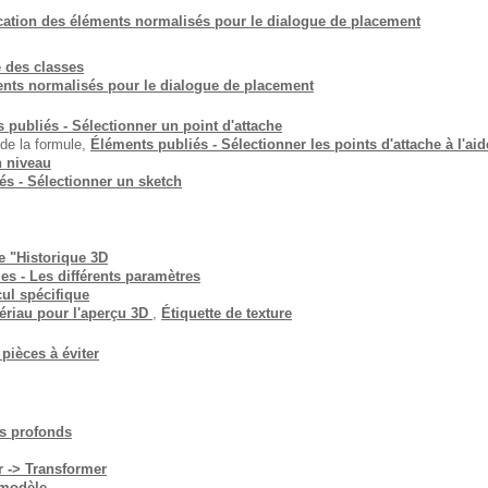
ication des éléments normalisés pour le dialogue de placement
 des classes
ents normalisés pour le dialogue de placement
 publiés - Sélectionner un point d'attache
 de la formule,
Éléments publiés - Sélectionner les points d'attache à l'aid
n niveau
és - Sélectionner un sketch
e "Historique 3D
es - Les différents paramètres
cul spécifique
tériau pour l'aperçu 3D
,
Étiquette de texture
 pièces à éviter
ns profonds
r -> Transformer
 modèle