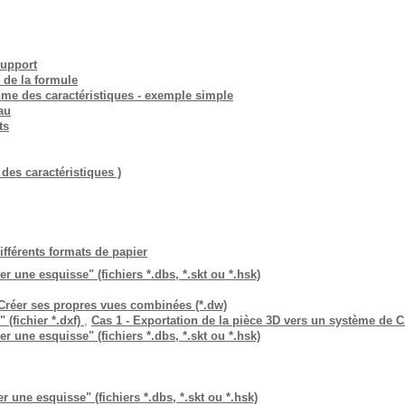
Support
 de la formule
thme des caractéristiques - exemple simple
au
ts
es caractéristiques )
ifférents formats de papier
r une esquisse" (fichiers *.dbs, *.skt ou *.hsk)
 Créer ses propres vues combinées (*.dw)
 (fichier *.dxf)
,
Cas 1 - Exportation de la pièce 3D vers un système de 
r une esquisse" (fichiers *.dbs, *.skt ou *.hsk)
r une esquisse" (fichiers *.dbs, *.skt ou *.hsk)